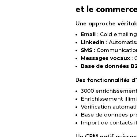
et le commerc
Une approche véritab
Email
: Cold emailing
LinkedIn
: Automatis
SMS
: Communication
Messages vocaux
: 
Base de données B
Des fonctionnalités d
3000 enrichissements
Enrichissement illim
Vérification automat
Base de données pro
Import de contacts il