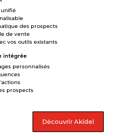
t
unifié
nalisable
atique des prospects
le de vente
ec vos outils existants
le intégrée
ges personnalisés
quences
actions
es prospects
Découvrir Akidel