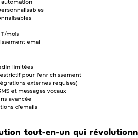
l automation
personnalisables
nnalisables
HT/mois
hissement email
edIn limitées
strictif pour l’enrichissement
tégrations externes requises)
SMS et messages vocaux
ins avancée
ations d’emails
lution tout-en-un qui révolution