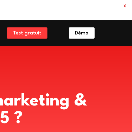
X
Test gratuit
Démo
 marketing &
5 ?