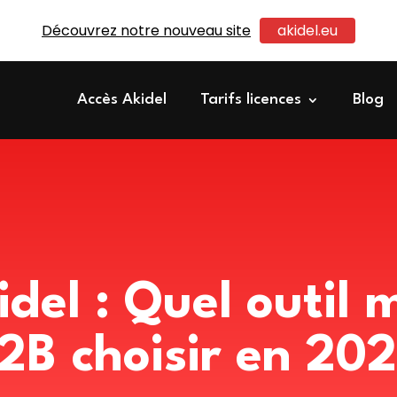
Découvrez notre nouveau site
akidel.eu
Accès Akidel
Tarifs licences
Blog
idel : Quel outil
2B choisir en 202