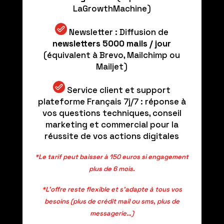
LaGrowthMachine)
Newsletter : Diffusion de
newsletters 5000 mails / jour
(équivalent à Brevo, Mailchimp ou
Mailjet)
Service client et support
plateforme Français 7j/7 : réponse à
vos questions techniques, conseil
marketing et commercial pour la
réussite de vos actions digitales
*Le tarif peut baisser à 150 euros si engagement
plus de 6 mois.
*L’offre reste flexible et s’adapte à tous vos
besoins (plus de crédit mail ou sms, plus de
messagerie…)