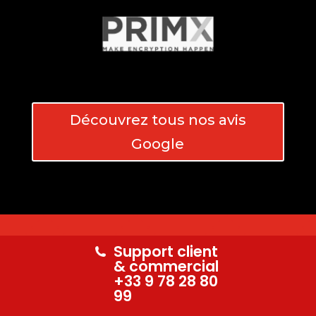
Découvrez tous nos avis
Google
Support client
& commercial
Enfin!
+33 9 78 28 80
99