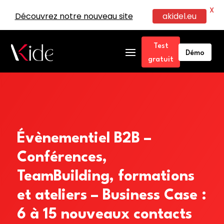
X
akidel.eu
Découvrez notre nouveau site
Test
Démo
gratuit
Évènementiel B2B –
Conférences,
TeamBuilding, formations
et ateliers – Business Case :
6 à 15 nouveaux contacts