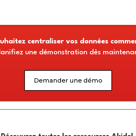
uhaitez centraliser vos données commer
lanifiez une démonstration dès maintena
Demander une démo