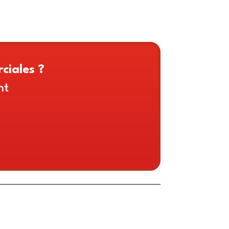
ciales ?
nt