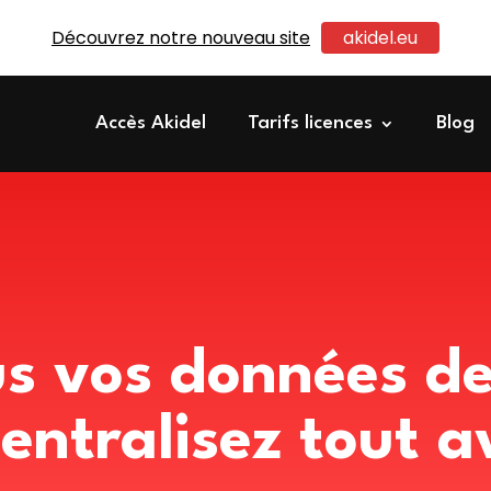
Découvrez notre nouveau site
akidel.eu
Accès Akidel
Tarifs licences
Blog
us vos données d
centralisez tout a