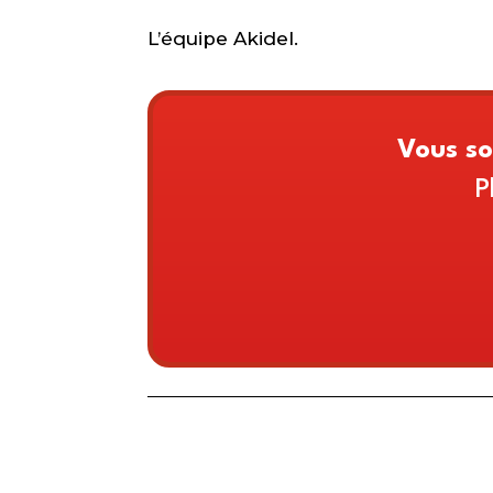
L’équipe Akidel.
Vous so
P