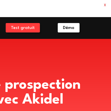
X
Test gratuit
Démo
e prospection
vec Akidel